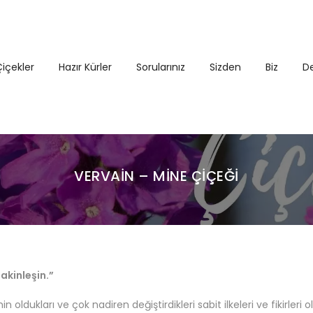
içekler
Hazır Kürler
Sorularınız
Sizden
Biz
D
VERVAIN – MINE ÇIÇEĞI
sakinleşin.”
oldukları ve çok nadiren değiştirdikleri sabit ilkeleri ve fikirleri