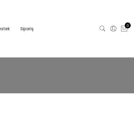
0
estek
Sipariş