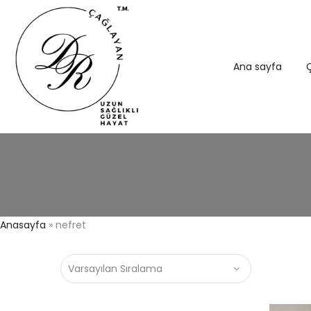
Ana sayfa
Ç
Anasayfa
»
nefret