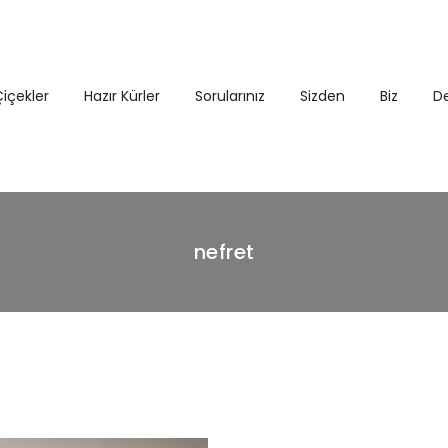
içekler
Hazır Kürler
Sorularınız
Sizden
Biz
D
nefret