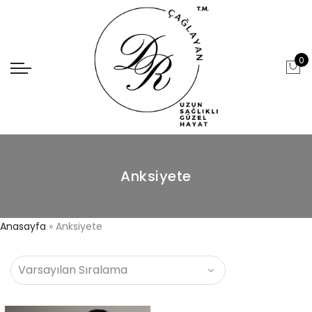
0
Anksiyete
Anasayfa
»
Anksiyete