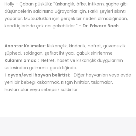
Holly – Çoban püskülü; “Kıskançlık, öfke, intikam, şüphe gibi
düşüncelerin saldırısına uğrayanlar için. Farklı şeyleri sıkıntı
yaparlar. Mutsuzlukları için gerçek bir neden olmadığından,
kendi içlerinde çok acı çekebilirler.”
– Dr. Edward Bach
Anahtar Kelimeler:
Kıskançlık, kindarlık, nefret, güvensizlik,
şüpheci, saldırgan, şefkat ihtiyacı, çabuk sinirlenme
Kulanım amacı:
Nefret, haset ve kıskançlık duygularının
üstesinden gelmeniz gerektiğinde.
Hayvan/evcil hayvan belirtisi:
Diğer hayvanları veya evde
yeni bir bebeği kıskanmak. Kızgın hırıltılar, tıslamalar,
havlamalar veya sebepsiz saldırılar.